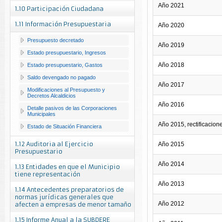
Año 2021
1.10 Participación Ciudadana
1.11 Información Presupuestaria
Año 2020
Presupuesto decretado
Año 2019
Estado presupuestario, Ingresos
Año 2018
Estado presupuestario, Gastos
Saldo devengado no pagado
Año 2017
Modificaciones al Presupuesto y
Decretos Alcaldicios
Año 2016
Detalle pasivos de las Corporaciones
Municipales
Año 2015, rectificacion
Estado de Situación Financiera
1.12 Auditoria al Ejercicio
Año 2015
Presupuestario
Año 2014
1.13 Entidades en que el Municipio
tiene representación
Año 2013
1.14 Antecedentes preparatorios de
normas jurídicas generales que
Año 2012
afecten a empresas de menor tamaño
1.15 Informe Anual a la SUBDERE